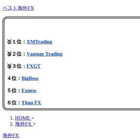
ベスト海外FX
🥇１位：
XMTrading
🥈２位：
Vantage Trading
🥉３位：
FXGT
４位：
BigBoss
５位：
Exness
６位：
Titan FX
HOME
>
海外FX
>
海外FX