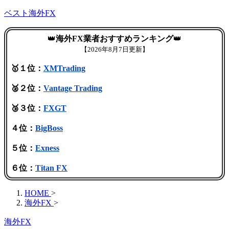
ベスト海外FX
👑
海外FX業者おすすめランキング
👑
【
2026年8月7日更新】
🥇１位：
XMTrading
🥈２位：
Vantage Trading
🥉３位：
FXGT
４位：
BigBoss
５位：
Exness
６位：
Titan FX
HOME
>
海外FX
>
海外FX