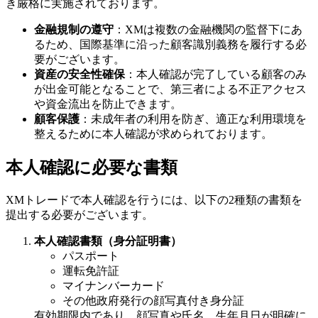
き厳格に実施されております。
金融規制の遵守
：XMは複数の金融機関の監督下にあ
るため、国際基準に沿った顧客識別義務を履行する必
要がございます。
資産の安全性確保
：本人確認が完了している顧客のみ
が出金可能となることで、第三者による不正アクセス
や資金流出を防止できます。
顧客保護
：未成年者の利用を防ぎ、適正な利用環境を
整えるために本人確認が求められております。
本人確認に必要な書類
XMトレードで本人確認を行うには、以下の2種類の書類を
提出する必要がございます。
本人確認書類（身分証明書）
パスポート
運転免許証
マイナンバーカード
その他政府発行の顔写真付き身分証
有効期限内であり、顔写真や氏名、生年月日が明確に