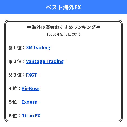
ベスト海外FX
👑
海外FX業者おすすめランキング
👑
【
2026年8月5日更新】
🥇１位：
XMTrading
🥈２位：
Vantage Trading
🥉３位：
FXGT
４位：
BigBoss
５位：
Exness
６位：
Titan FX