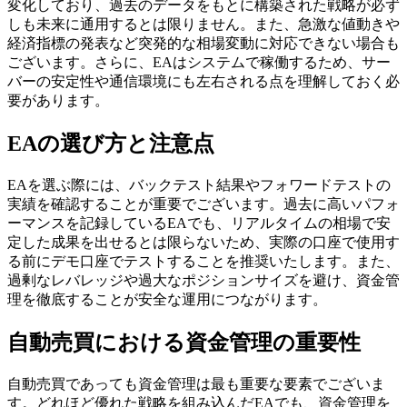
変化しており、過去のデータをもとに構築された戦略が必ず
しも未来に通用するとは限りません。また、急激な値動きや
経済指標の発表など突発的な相場変動に対応できない場合も
ございます。さらに、EAはシステムで稼働するため、サー
バーの安定性や通信環境にも左右される点を理解しておく必
要があります。
EAの選び方と注意点
EAを選ぶ際には、バックテスト結果やフォワードテストの
実績を確認することが重要でございます。過去に高いパフォ
ーマンスを記録しているEAでも、リアルタイムの相場で安
定した成果を出せるとは限らないため、実際の口座で使用す
る前にデモ口座でテストすることを推奨いたします。また、
過剰なレバレッジや過大なポジションサイズを避け、資金管
理を徹底することが安全な運用につながります。
自動売買における資金管理の重要性
自動売買であっても資金管理は最も重要な要素でございま
す。どれほど優れた戦略を組み込んだEAでも、資金管理を