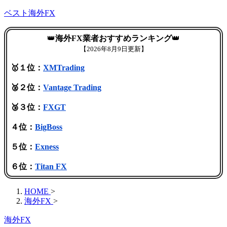
ベスト海外FX
👑
海外FX業者おすすめランキング
👑
【
2026年8月9日更新】
🥇１位：
XMTrading
🥈２位：
Vantage Trading
🥉３位：
FXGT
４位：
BigBoss
５位：
Exness
６位：
Titan FX
HOME
>
海外FX
>
海外FX