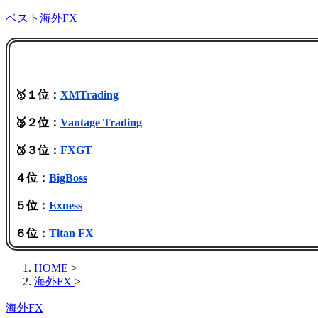
ベスト海外FX
🥇１位：
XMTrading
🥈２位：
Vantage Trading
🥉３位：
FXGT
４位：
BigBoss
５位：
Exness
６位：
Titan FX
HOME
>
海外FX
>
海外FX