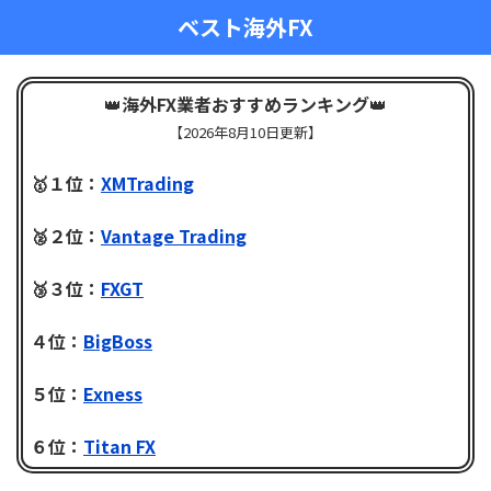
ベスト海外FX
👑
海外FX業者おすすめランキング
👑
【
2026年8月10日更新】
🥇１位：
XMTrading
🥈２位：
Vantage Trading
🥉３位：
FXGT
４位：
BigBoss
５位：
Exness
６位：
Titan FX