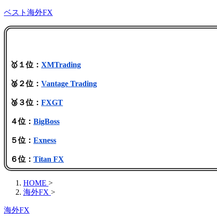
ベスト海外FX
🥇１位：
XMTrading
🥈２位：
Vantage Trading
🥉３位：
FXGT
４位：
BigBoss
５位：
Exness
６位：
Titan FX
HOME
>
海外FX
>
海外FX