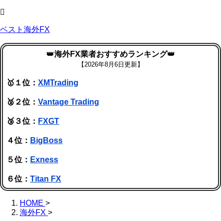
ベスト海外FX
👑
海外FX業者おすすめランキング
👑
【
2026年8月6日更新】
🥇１位：
XMTrading
🥈２位：
Vantage Trading
🥉３位：
FXGT
４位：
BigBoss
５位：
Exness
６位：
Titan FX
HOME
>
海外FX
>