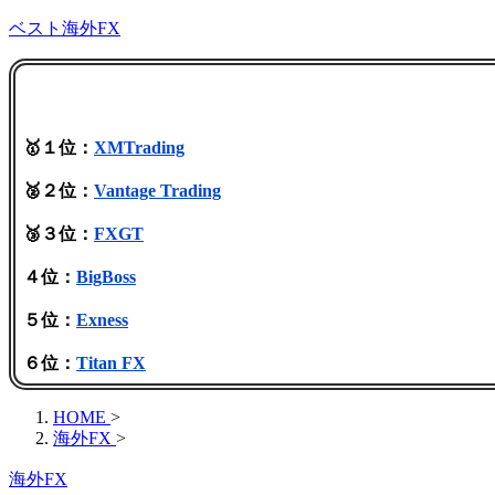
ベスト海外FX
🥇１位：
XMTrading
🥈２位：
Vantage Trading
🥉３位：
FXGT
４位：
BigBoss
５位：
Exness
６位：
Titan FX
HOME
>
海外FX
>
海外FX