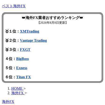
ベスト海外FX
👑
海外FX業者おすすめランキング
👑
【
2026年8月8日更新】
🥇１位：
XMTrading
🥈２位：
Vantage Trading
🥉３位：
FXGT
４位：
BigBoss
５位：
Exness
６位：
Titan FX
HOME
>
海外FX
>
海外FX