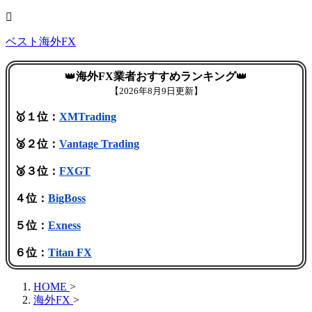
ベスト海外FX
👑
海外FX業者おすすめランキング
👑
【
2026年8月9日更新】
🥇１位：
XMTrading
🥈２位：
Vantage Trading
🥉３位：
FXGT
４位：
BigBoss
５位：
Exness
６位：
Titan FX
HOME
>
海外FX
>