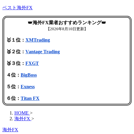
ベスト海外FX
👑
海外FX業者おすすめランキング
👑
【
2026年8月10日更新】
🥇１位：
XMTrading
🥈２位：
Vantage Trading
🥉３位：
FXGT
４位：
BigBoss
５位：
Exness
６位：
Titan FX
HOME
>
海外FX
>
海外FX