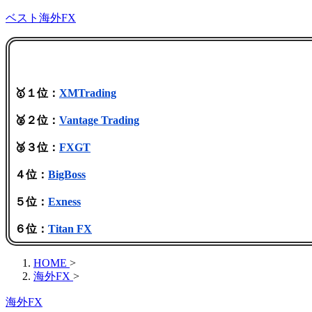
ベスト海外FX
🥇１位：
XMTrading
🥈２位：
Vantage Trading
🥉３位：
FXGT
４位：
BigBoss
５位：
Exness
６位：
Titan FX
HOME
>
海外FX
>
海外FX