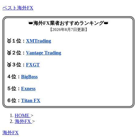
ベスト海外FX
👑
海外FX業者おすすめランキング
👑
【
2026年8月7日更新】
🥇１位：
XMTrading
🥈２位：
Vantage Trading
🥉３位：
FXGT
４位：
BigBoss
５位：
Exness
６位：
Titan FX
HOME
>
海外FX
>
海外FX