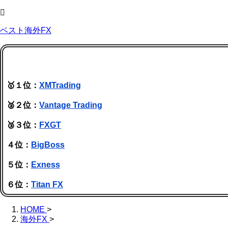
ベスト海外FX
🥇１位：
XMTrading
🥈２位：
Vantage Trading
🥉３位：
FXGT
４位：
BigBoss
５位：
Exness
６位：
Titan FX
HOME
>
海外FX
>