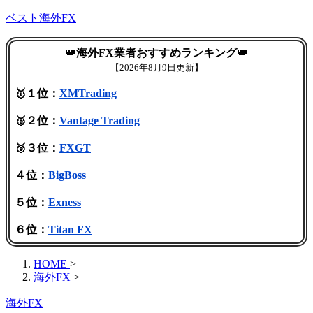
ベスト海外FX
👑
海外FX業者おすすめランキング
👑
【
2026年8月9日更新】
🥇１位：
XMTrading
🥈２位：
Vantage Trading
🥉３位：
FXGT
４位：
BigBoss
５位：
Exness
６位：
Titan FX
HOME
>
海外FX
>
海外FX