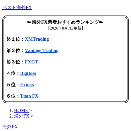
ベスト海外FX
👑
海外FX業者おすすめランキング
👑
【
2026年8月7日更新】
🥇１位：
XMTrading
🥈２位：
Vantage Trading
🥉３位：
FXGT
４位：
BigBoss
５位：
Exness
６位：
Titan FX
HOME
>
海外FX
>
海外FX