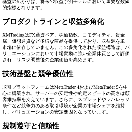
基盤の広がりは、将来の収益予測モデルにおいて重要な数値
的指標となります。
プロダクトラインと収益多角化
XMTradingはFX通貨ペア、株価指数、コモディティ、貴金
属、仮想通貨など多様な商品を提供しており、収益源を単一
市場に依存していません。この多角化された収益構造は、バ
リュエーションにおいて市場変動に強い企業体質として評価
され、リスク調整後の企業価値を高めます。
技術基盤と競争優位性
取引プラットフォームはMetaTrader 4およびMetaTrader 5を中
心に構築され、サーバーの安定性や約定スピードの高さは顧
客維持率を支えています。さらに、スプレッドやレバレッジ
条件など競争力のある取引環境が企業の市場シェアを維持
し、バリュエーションの安定要因となっています。
規制遵守と信頼性