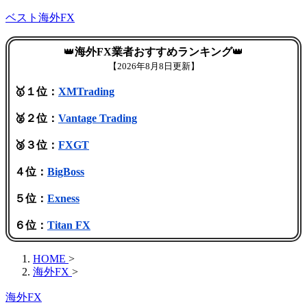
ベスト海外FX
👑
海外FX業者おすすめランキング
👑
【
2026年8月8日更新】
🥇１位：
XMTrading
🥈２位：
Vantage Trading
🥉３位：
FXGT
４位：
BigBoss
５位：
Exness
６位：
Titan FX
HOME
>
海外FX
>
海外FX