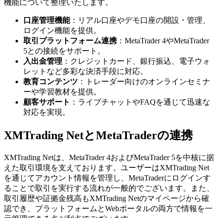
機能について整理いたします。
口座管理機能
：リアル口座やデモ口座の開設・管理、
ログイン機能を提供。
取引プラットフォーム連携
：MetaTrader 4やMetaTrader
5との接続をサポート。
入出金管理
：クレジットカード、銀行振込、電子ウォ
レットなど多彩な決済手段に対応。
教育コンテンツ
：トレーダー向けのオンラインセミナ
ーや学習教材を提供。
顧客サポート
：ライブチャットやFAQを通じて迅速な
対応を実現。
XMTrading NetとMetaTraderの連携
XMTrading Netは、MetaTrader 4およびMetaTrader 5を中核に据
えた取引環境を支えております。ユーザーはXMTrading Net
を通じてアカウント情報を管理し、MetaTraderにログインす
ることで取引を実行する流れが一般的でございます。また、
取引履歴や証拠金残高もXMTrading Netのマイページから確
認でき、プラットフォームとWebポータルの両方で情報を一