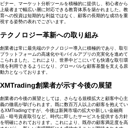
ビナー、マーケット分析ツールを積極的に提供し、初心者から
上級者まで幅広い層に対応できる教育体系を築かれました。教
育への投資は短期的な利益ではなく、顧客の長期的な成功を重
視する姿勢の表れでございます。
テクノロジー革新への取り組み
創業者は常に最先端のテクノロジー導入に積極的であり、取引
プラットフォームの高速化やモバイルアプリの充実化を進めて
こられました。これにより、世界中どこにいても快適な取引環
境を利用できるようになり、グローバルな顧客基盤を支える原
動力となっております。
XMTrading創業者が示す今後の展望
創業者の今後の展望としては、さらなる規模拡大と顧客中心主
義の徹底が挙げられます。既に数百万人以上の顧客を抱えてい
るXMTradingですが、今後は新興市場の拡大や新しい金融商
品・暗号資産取引など、時代に即したサービスを提供する方針
を明確にされております。これにより、既存の顧客満足度を高