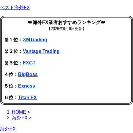
ベスト海外FX
👑
海外FX業者おすすめランキング
👑
【
2026年8月6日更新】
🥇１位：
XMTrading
🥈２位：
Vantage Trading
🥉３位：
FXGT
４位：
BigBoss
５位：
Exness
６位：
Titan FX
HOME
>
海外FX
>
海外FX