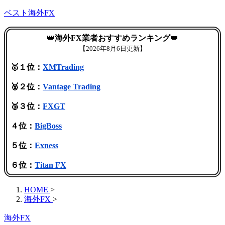
ベスト海外FX
👑
海外FX業者おすすめランキング
👑
【
2026年8月6日更新】
🥇１位：
XMTrading
🥈２位：
Vantage Trading
🥉３位：
FXGT
４位：
BigBoss
５位：
Exness
６位：
Titan FX
HOME
>
海外FX
>
海外FX