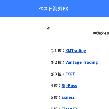
ベスト海外FX
👑
海外F
🥇１位：
XMTrading
🥈２位：
Vantage Trading
🥉３位：
FXGT
４位：
BigBoss
５位：
Exness
６位：
Titan FX