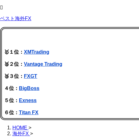
ベスト海外FX
🥇１位：
XMTrading
🥈２位：
Vantage Trading
🥉３位：
FXGT
４位：
BigBoss
５位：
Exness
６位：
Titan FX
HOME
>
海外FX
>