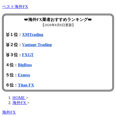
ベスト海外FX
👑
海外FX業者おすすめランキング
👑
【
2026年8月6日更新】
🥇１位：
XMTrading
🥈２位：
Vantage Trading
🥉３位：
FXGT
４位：
BigBoss
５位：
Exness
６位：
Titan FX
HOME
>
海外FX
>
海外FX