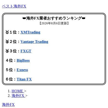
ベスト海外FX
👑
海外FX業者おすすめランキング
👑
【
2026年8月6日更新】
🥇１位：
XMTrading
🥈２位：
Vantage Trading
🥉３位：
FXGT
４位：
BigBoss
５位：
Exness
６位：
Titan FX
HOME
>
海外FX
>
海外FX