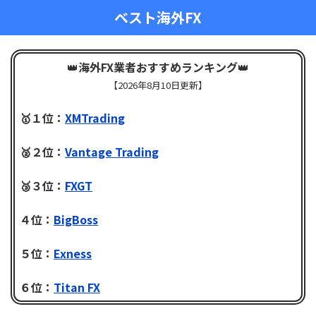
ベスト海外FX
👑
海外FX業者おすすめランキング
👑
【
2026年8月10日更新】
🥇１位：
XMTrading
🥈２位：
Vantage Trading
🥉３位：
FXGT
４位：
BigBoss
５位：
Exness
６位：
Titan FX