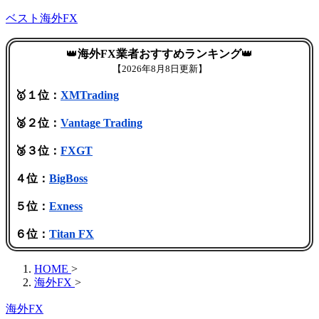
ベスト海外FX
👑
海外FX業者おすすめランキング
👑
【
2026年8月8日更新】
🥇１位：
XMTrading
🥈２位：
Vantage Trading
🥉３位：
FXGT
４位：
BigBoss
５位：
Exness
６位：
Titan FX
HOME
>
海外FX
>
海外FX