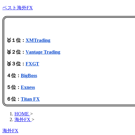
ベスト海外FX
🥇１位：
XMTrading
🥈２位：
Vantage Trading
🥉３位：
FXGT
４位：
BigBoss
５位：
Exness
６位：
Titan FX
HOME
>
海外FX
>
海外FX