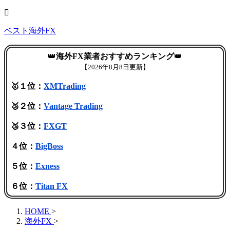
ベスト海外FX
👑
海外FX業者おすすめランキング
👑
【
2026年8月8日更新】
🥇１位：
XMTrading
🥈２位：
Vantage Trading
🥉３位：
FXGT
４位：
BigBoss
５位：
Exness
６位：
Titan FX
HOME
>
海外FX
>