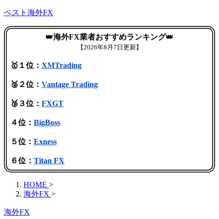
ベスト海外FX
👑
海外FX業者おすすめランキング
👑
【
2026年8月7日更新】
🥇１位：
XMTrading
🥈２位：
Vantage Trading
🥉３位：
FXGT
４位：
BigBoss
５位：
Exness
６位：
Titan FX
HOME
>
海外FX
>
海外FX