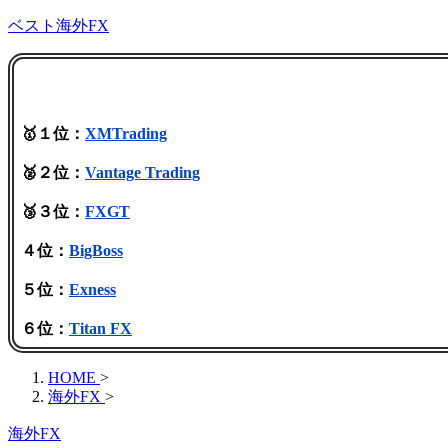
ベスト海外FX
🥇１位：
XMTrading
🥈２位：
Vantage Trading
🥉３位：
FXGT
４位：
BigBoss
５位：
Exness
６位：
Titan FX
HOME
>
海外FX
>
海外FX