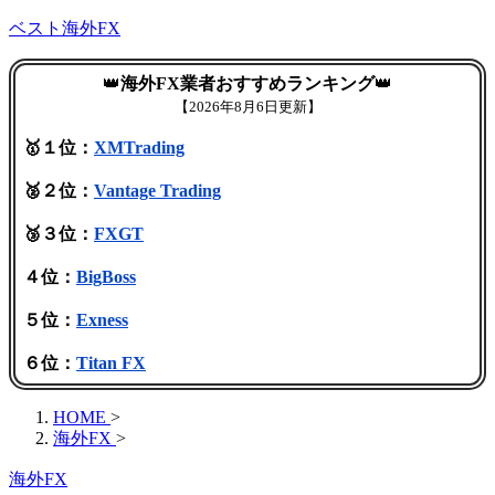
ベスト海外FX
👑
海外FX業者おすすめランキング
👑
【
2026年8月6日更新】
🥇１位：
XMTrading
🥈２位：
Vantage Trading
🥉３位：
FXGT
４位：
BigBoss
５位：
Exness
６位：
Titan FX
HOME
>
海外FX
>
海外FX