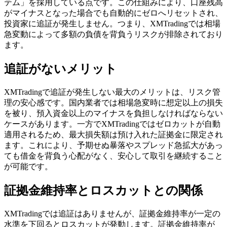
テム」を採用している点です。この仕組みにより、口座残高
がマイナスとなった場合でも自動的にゼロへリセットされ、
投資家に追証が発生しません。つまり、XMTradingでは相場
急変動によって多額の負債を背負うリスクが排除されており
ます。
追証がないメリット
XMTradingで追証が発生しない最大のメリットは、リスク管
理の安心感です。国内業者では相場急変時に想定以上の損失
を被り、預入資金以上のマイナスを負担しなければならない
ケースがあります。一方でXMTradingではゼロカットが自動
適用されるため、最大損失額は預け入れた証拠金に限定され
ます。これにより、予期せぬ暴落やスプレッド急拡大があっ
ても借金を背負う心配がなく、安心して取引を継続すること
が可能です。
証拠金維持率とロスカットとの関係
XMTradingでは追証はありませんが、証拠金維持率が一定の
水準を下回るとロスカットが発動します。証拠金維持率が