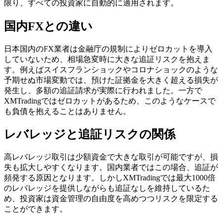
限り、すべての投資家に自動的に適用されます。
国内FXとの違い
日本国内のFX業者は金融庁の規制によりゼロカットを導入
していないため、相場急変時に大きな追証リスクを抱えま
す。例えばスイスフランショックやコロナショックのような
予期せぬ市場変動では、預けた証拠金を大きく超える損失が
発生し、多額の追証請求が実際に行われました。一方で
XMTradingではゼロカットがあるため、このようなケースで
も負債を抱えることはありません。
レバレッジと追証リスクの関係
高レバレッジ取引は少額資金で大きな取引が可能ですが、損
失も拡大しやすくなります。国内業者ではこの場合、追証が
頻発する原因となります。しかしXMTradingでは最大1000倍
のレバレッジを提供しながらも追証なしを維持しているた
め、投資家は資金管理の自由度を高めつつリスクを限定する
ことができます。