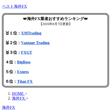
ベスト海外FX
👑
海外FX業者おすすめランキング
👑
【
2026年8月7日更新】
🥇１位：
XMTrading
🥈２位：
Vantage Trading
🥉３位：
FXGT
４位：
BigBoss
５位：
Exness
６位：
Titan FX
HOME
>
海外FX
>
海外FX