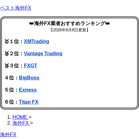
ベスト海外FX
👑
海外FX業者おすすめランキング
👑
【
2026年8月8日更新】
🥇１位：
XMTrading
🥈２位：
Vantage Trading
🥉３位：
FXGT
４位：
BigBoss
５位：
Exness
６位：
Titan FX
HOME
>
海外FX
>
海外FX