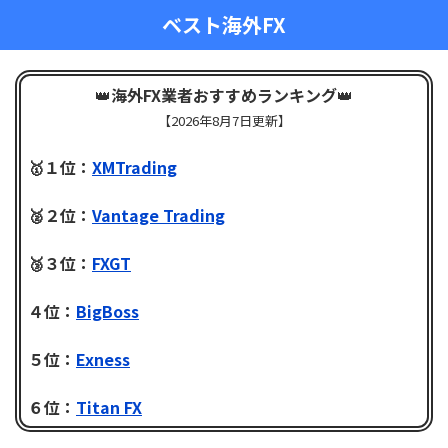
ベスト海外FX
👑
海外FX業者おすすめランキング
👑
【
2026年8月7日更新】
🥇１位：
XMTrading
🥈２位：
Vantage Trading
🥉３位：
FXGT
４位：
BigBoss
５位：
Exness
６位：
Titan FX