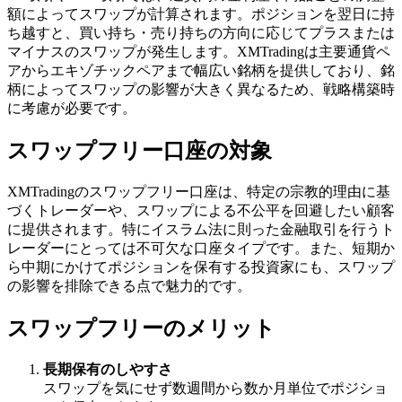
額によってスワップが計算されます。ポジションを翌日に持
ち越すと、買い持ち・売り持ちの方向に応じてプラスまたは
マイナスのスワップが発生します。XMTradingは主要通貨ペ
アからエキゾチックペアまで幅広い銘柄を提供しており、銘
柄によってスワップの影響が大きく異なるため、戦略構築時
に考慮が必要です。
スワップフリー口座の対象
XMTradingのスワップフリー口座は、特定の宗教的理由に基
づくトレーダーや、スワップによる不公平を回避したい顧客
に提供されます。特にイスラム法に則った金融取引を行うト
レーダーにとっては不可欠な口座タイプです。また、短期か
ら中期にかけてポジションを保有する投資家にも、スワップ
の影響を排除できる点で魅力的です。
スワップフリーのメリット
長期保有のしやすさ
スワップを気にせず数週間から数か月単位でポジショ