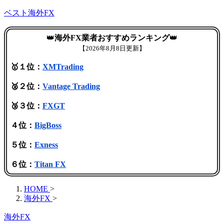
ベスト海外FX
👑
海外FX業者おすすめランキング
👑
【
2026年8月8日更新】
🥇１位：
XMTrading
🥈２位：
Vantage Trading
🥉３位：
FXGT
４位：
BigBoss
５位：
Exness
６位：
Titan FX
HOME
>
海外FX
>
海外FX