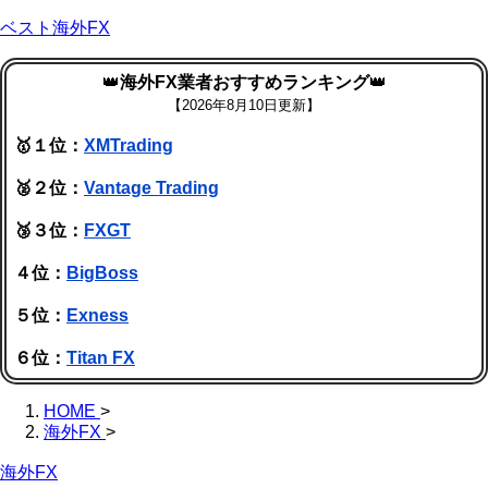
ベスト海外FX
👑
海外FX業者おすすめランキング
👑
【
2026年8月10日更新】
🥇１位：
XMTrading
🥈２位：
Vantage Trading
🥉３位：
FXGT
４位：
BigBoss
５位：
Exness
６位：
Titan FX
HOME
>
海外FX
>
海外FX