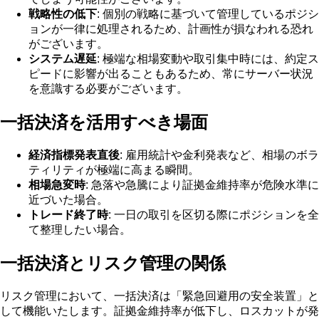
戦略性の低下
: 個別の戦略に基づいて管理しているポジシ
ョンが一律に処理されるため、計画性が損なわれる恐れ
がございます。
システム遅延
: 極端な相場変動や取引集中時には、約定ス
ピードに影響が出ることもあるため、常にサーバー状況
を意識する必要がございます。
一括決済を活用すべき場面
経済指標発表直後
: 雇用統計や金利発表など、相場のボラ
ティリティが極端に高まる瞬間。
相場急変時
: 急落や急騰により証拠金維持率が危険水準に
近づいた場合。
トレード終了時
: 一日の取引を区切る際にポジションを全
て整理したい場合。
一括決済とリスク管理の関係
リスク管理において、一括決済は「緊急回避用の安全装置」と
して機能いたします。証拠金維持率が低下し、ロスカットが発