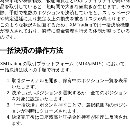
為替市場や株価指数、仮想通貨などのボラティリティが高い商
品を取引していると、短時間で大きな値動きが生じます。その
際、手動で複数のポジションを決済していると、スリッページ
や約定遅延により想定以上の損失を被るリスクが高まります。
このような状況を回避するため、XMTradingでは一括決済機能
が導入されており、瞬時に資金管理を行える体制が整っている
のです。
一括決済の操作方法
XMTradingの取引プラットフォーム（MT4やMT5）において、
一括決済は以下の手順で行えます。
取引ターミナルを開き、保有中のポジション一覧を表示
いたします。
決済したいポジションを選択するか、全てのポジション
を対象に設定いたします。
「一括決済」ボタンを押すことで、選択範囲内のポジシ
ョンが同時にクローズされます。
決済完了後は口座残高と証拠金維持率が即座に反映され
ます。