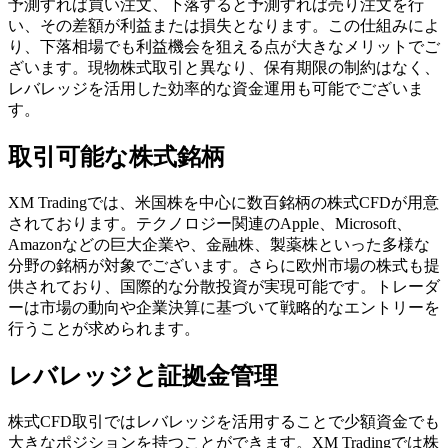
予測すれば買い注文、下落すると予測すれば売り注文を行
い、その差額が利益または損失となります。この仕組みによ
り、下落相場でも利益機会を狙える点が大きなメリットでご
ざいます。現物株式取引と異なり、保有期限の制約はなく、
レバレッジを活用した効率的な資金運用も可能でございま
す。
取引可能な株式銘柄
XM Tradingでは、米国株を中心に数百銘柄の株式CFDが用意
されております。テクノロジー関連のApple、Microsoft、
Amazonなどの巨大企業や、金融株、製薬株といった多様な
分野の銘柄が対象でございます。さらに欧州市場の株式も提
供されており、国際的な分散投資が実現可能です。トレーダ
ーは市場の動向や企業決算に基づいて戦略的なエントリーを
行うことが求められます。
レバレッジと証拠金管理
株式CFD取引ではレバレッジを活用することで少額資金でも
大きなポジションを持つことができます。XM Tradingでは株