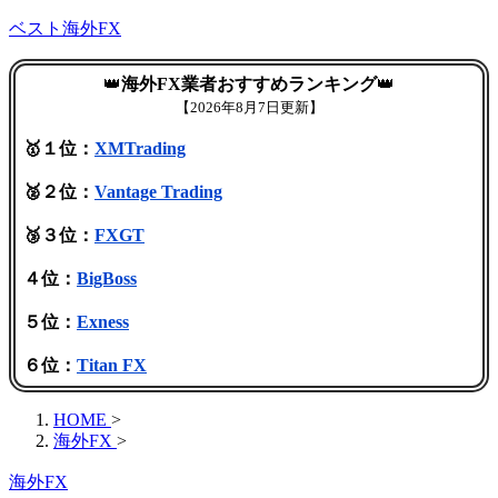
ベスト海外FX
👑
海外FX業者おすすめランキング
👑
【
2026年8月7日更新】
🥇１位：
XMTrading
🥈２位：
Vantage Trading
🥉３位：
FXGT
４位：
BigBoss
５位：
Exness
６位：
Titan FX
HOME
>
海外FX
>
海外FX