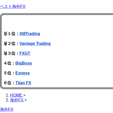
ベスト海外FX
🥇１位：
XMTrading
🥈２位：
Vantage Trading
🥉３位：
FXGT
４位：
BigBoss
５位：
Exness
６位：
Titan FX
HOME
>
海外FX
>
海外FX