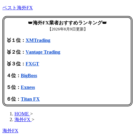
ベスト海外FX
👑
海外FX業者おすすめランキング
👑
【
2026年8月9日更新】
🥇１位：
XMTrading
🥈２位：
Vantage Trading
🥉３位：
FXGT
４位：
BigBoss
５位：
Exness
６位：
Titan FX
HOME
>
海外FX
>
海外FX