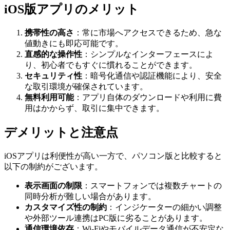
iOS版アプリのメリット
携帯性の高さ
：常に市場へアクセスできるため、急な
値動きにも即応可能です。
直感的な操作性
：シンプルなインターフェースによ
り、初心者でもすぐに慣れることができます。
セキュリティ性
：暗号化通信や認証機能により、安全
な取引環境が確保されています。
無料利用可能
：アプリ自体のダウンロードや利用に費
用はかからず、取引に集中できます。
デメリットと注意点
iOSアプリは利便性が高い一方で、パソコン版と比較すると
以下の制約がございます。
表示画面の制限
：スマートフォンでは複数チャートの
同時分析が難しい場合があります。
カスタマイズ性の制約
：インジケーターの細かい調整
や外部ツール連携はPC版に劣ることがあります。
通信環境依存
：Wi-Fiやモバイルデータ通信が不安定な