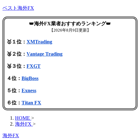
ベスト海外FX
👑
海外FX業者おすすめランキング
👑
【
2026年8月9日更新】
🥇１位：
XMTrading
🥈２位：
Vantage Trading
🥉３位：
FXGT
４位：
BigBoss
５位：
Exness
６位：
Titan FX
HOME
>
海外FX
>
海外FX