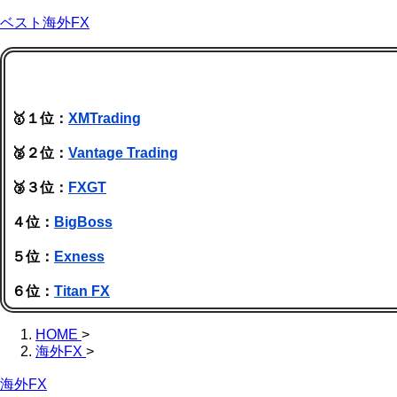
ベスト海外FX
🥇１位：
XMTrading
🥈２位：
Vantage Trading
🥉３位：
FXGT
４位：
BigBoss
５位：
Exness
６位：
Titan FX
HOME
>
海外FX
>
海外FX