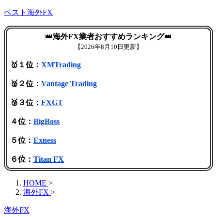
ベスト海外FX
👑
海外FX業者おすすめランキング
👑
【
2026年8月10日更新】
🥇１位：
XMTrading
🥈２位：
Vantage Trading
🥉３位：
FXGT
４位：
BigBoss
５位：
Exness
６位：
Titan FX
HOME
>
海外FX
>
海外FX