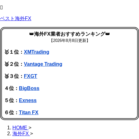
ベスト海外FX
👑
海外FX業者おすすめランキング
👑
【
2026年8月8日更新】
🥇１位：
XMTrading
🥈２位：
Vantage Trading
🥉３位：
FXGT
４位：
BigBoss
５位：
Exness
６位：
Titan FX
HOME
>
海外FX
>