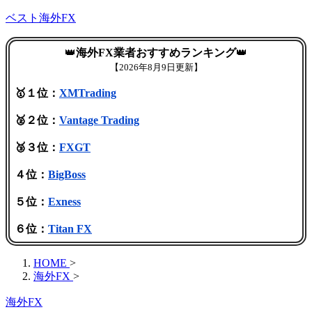
ベスト海外FX
👑
海外FX業者おすすめランキング
👑
【
2026年8月9日更新】
🥇１位：
XMTrading
🥈２位：
Vantage Trading
🥉３位：
FXGT
４位：
BigBoss
５位：
Exness
６位：
Titan FX
HOME
>
海外FX
>
海外FX