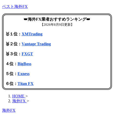
ベスト海外FX
👑
海外FX業者おすすめランキング
👑
【
2026年8月9日更新】
🥇１位：
XMTrading
🥈２位：
Vantage Trading
🥉３位：
FXGT
４位：
BigBoss
５位：
Exness
６位：
Titan FX
HOME
>
海外FX
>
海外FX