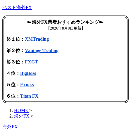
ベスト海外FX
👑
海外FX業者おすすめランキング
👑
【
2026年8月8日更新】
🥇１位：
XMTrading
🥈２位：
Vantage Trading
🥉３位：
FXGT
４位：
BigBoss
５位：
Exness
６位：
Titan FX
HOME
>
海外FX
>
海外FX