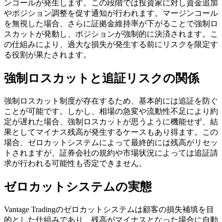
ンコールが発生します。この段階では投資家に対し資金追加
やポジション調整を促す通知が行われます。マージンコール
を無視した場合、さらに証拠金維持率が下がることで強制ロ
スカットが発動し、ポジションが強制的に決済されます。こ
の仕組みにより、過大な損失が発生する前にリスクを限定す
る役割が果たされます。
強制ロスカットと追証リスクの関係
強制ロスカット制度が存在するため、基本的には追証を防ぐ
ことが可能です。しかし、相場の急変や流動性不足により約
定が遅れた場合、強制ロスカットが思うように機能せず、結
果としてマイナス残高が発生するケースもあり得ます。この
場合、ゼロカットシステムによって最終的には残高がリセッ
トされますが、証券会社の規約や市場状況によっては追証請
求が行われる可能性も否定できません。
ゼロカットシステムの実態
Vantage Tradingのゼロカットシステムは顧客の損失補填を目
的とした仕組みであり、残高がマイナスとなった場合に自動