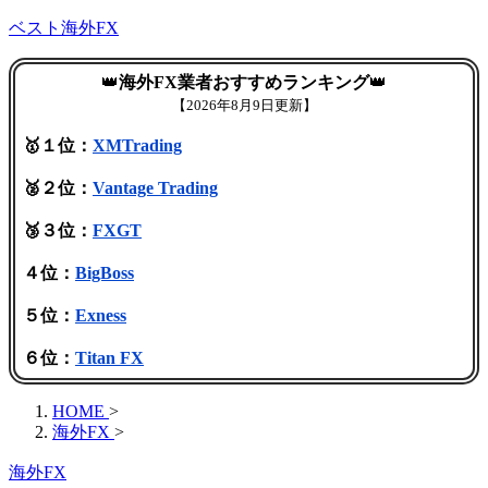
ベスト海外FX
👑
海外FX業者おすすめランキング
👑
【
2026年8月9日更新】
🥇１位：
XMTrading
🥈２位：
Vantage Trading
🥉３位：
FXGT
４位：
BigBoss
５位：
Exness
６位：
Titan FX
HOME
>
海外FX
>
海外FX