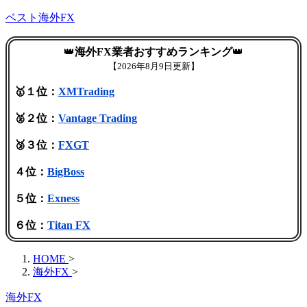
ベスト海外FX
👑
海外FX業者おすすめランキング
👑
【
2026年8月9日更新】
🥇１位：
XMTrading
🥈２位：
Vantage Trading
🥉３位：
FXGT
４位：
BigBoss
５位：
Exness
６位：
Titan FX
HOME
>
海外FX
>
海外FX