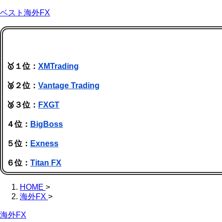
ベスト海外FX
🥇１位：
XMTrading
🥈２位：
Vantage Trading
🥉３位：
FXGT
４位：
BigBoss
５位：
Exness
６位：
Titan FX
HOME
>
海外FX
>
海外FX