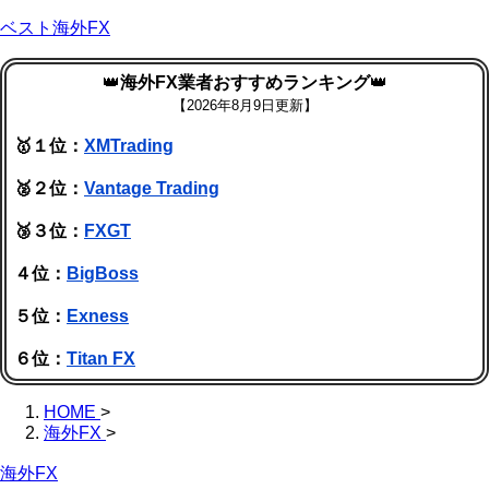
ベスト海外FX
👑
海外FX業者おすすめランキング
👑
【
2026年8月9日更新】
🥇１位：
XMTrading
🥈２位：
Vantage Trading
🥉３位：
FXGT
４位：
BigBoss
５位：
Exness
６位：
Titan FX
HOME
>
海外FX
>
海外FX