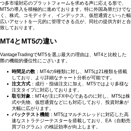
つ多市場対応のプラットフォームを求める声に応える形で、
MT5の導入を積極的に進めております。特に外国為替だけでな
く、株式、コモディティ、インデックス、仮想通貨といった幅
広いアセットを一元的に管理できる点が、同社の提供方針と合
致しております。
MT4とMT5の違い
VantageTradingでMT5を選ぶ最大の理由は、MT4と比較した
際の機能的優位性にございます。
時間足の数
：MT4の9種類に対し、MT5は21種類を搭載
しており、より詳細なチャート分析が可能です。
注文方式
：成行・指値注文に加え、MT5ではより多様な
注文タイプに対応しております。
取引対象
：MT4が主にFX中心であるのに対し、MT5は株
式や先物、仮想通貨などにも対応しており、投資対象が
大幅に広がります。
バックテスト機能
：MT5はマルチスレッドに対応した高
速なストラテジーテスターを搭載しており、EA（自動売
買プログラム）の検証効率が向上します。